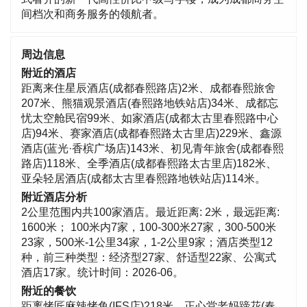
间档次和商务服务的领航者。
周边信息
附近的酒店
距离来住星辰酒店(成都春熙路店)2米、成都春熙旅舍
207米、熊猫观景酒店(春熙路地铁站店)34米、成都忘
忧太空舱民宿99米、如家酒店(成都太古里春熙路中心
店)94米、赛家酒店(成都春熙路太古里店)229米、鑫源
酒店(蓝光·香槟广场店)143米、初见青年旅舍(成都春熙
路店)118米、全季酒店(成都春熙路太古里店)182米、
亚朵轻居酒店(成都太古里春熙路地铁站店)114米。
附近酒店分析
2公里范围内共100家酒店。最近距离: 2米，最远距离:
1600米； 100米内7家，100-300米27家，300-500米
23家，500米-1公里34家，1-2公里9家；酒店类型12
种，前三种类型：经济型27家、舒适型22家、公寓式
酒店17家。统计时间：2026-06。
附近的餐饮
距离烤匠麻辣烤鱼(IFS店)218米、正心堂老妈蹄花(春