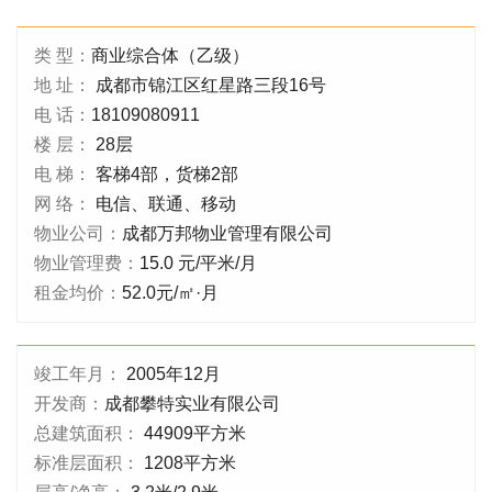
类 型：
商业综合体（乙级）
地 址：
成都市锦江区红星路三段16号
电 话：
18109080911
楼 层：
28层
电 梯：
客梯4部，货梯2部
网 络：
电信、联通、移动
物业公司：
成都万邦物业管理有限公司
物业管理费：
15.0 元/平米/月
租金均价：
52.0元/㎡·月
竣工年月：
2005年12月
开发商：
成都攀特实业有限公司
总建筑面积：
44909平方米
标准层面积：
1208平方米