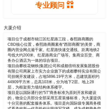
专业顾问
大厦介绍
项目位于成都市锦江区红星路三段，春熙路商圈的
CBD核心位置，春熙路商圈素有“西部商圈”的美誉，商
圈内营业网点逾千家。红星路快速交通线、距离地铁2
号线大约200米、红星路商业广场等。集商业百货、商
务办公酒店为一体的综合项目。
项目由攀枝花钢铁(集团)公司和成都倍特发展集团股份
有限公司两家上市实力企业旗下的成都攀特实业有限公
司担纲开发建设，占地5896.19平方米，总建筑面积约
44909平方米，总高103米，分为地下2层、地上28
层，为框架剪力墙结构体系楼宇。
项目是以国际通行的“5T”商务标准为原则开发和建设
的，物业公共部分全部采用五星装修标准，为大厦提供
十分完善的配套服务体系。项目是向国际级专属商务模
式看齐的新一代高性价比甲级写字楼，成为成都商务空