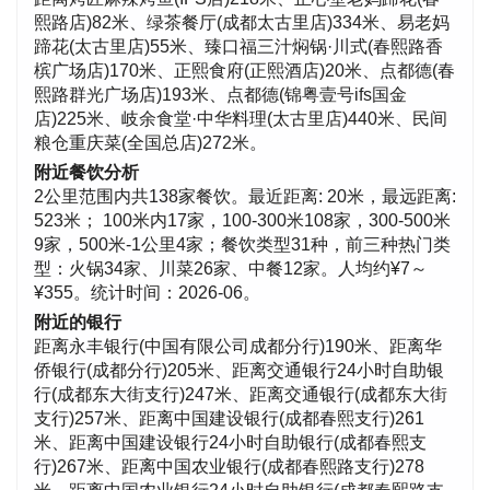
熙路店)82米、绿茶餐厅(成都太古里店)334米、易老妈
蹄花(太古里店)55米、臻口福三汁焖锅·川式(春熙路香
槟广场店)170米、正熙食府(正熙酒店)20米、点都德(春
熙路群光广场店)193米、点都德(锦粤壹号ifs国金
店)225米、岐余食堂·中华料理(太古里店)440米、民间
粮仓重庆菜(全国总店)272米。
附近餐饮分析
2公里范围内共138家餐饮。最近距离: 20米，最远距离:
523米； 100米内17家，100-300米108家，300-500米
9家，500米-1公里4家；餐饮类型31种，前三种热门类
型：火锅34家、川菜26家、中餐12家。人均约¥7～
¥355。统计时间：2026-06。
附近的银行
距离永丰银行(中国有限公司成都分行)190米、距离华
侨银行(成都分行)205米、距离交通银行24小时自助银
行(成都东大街支行)247米、距离交通银行(成都东大街
支行)257米、距离中国建设银行(成都春熙支行)261
米、距离中国建设银行24小时自助银行(成都春熙支
行)267米、距离中国农业银行(成都春熙路支行)278