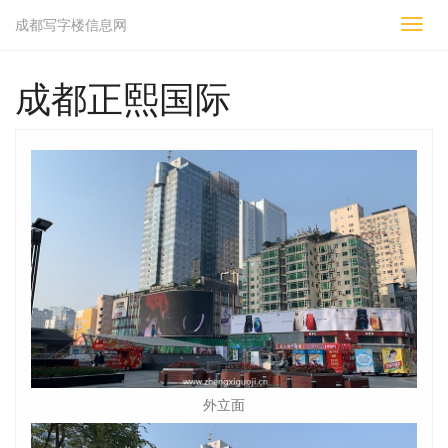
成都写字楼信息网
切
换
导
成都正熙国际
航
外立面