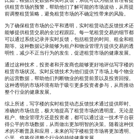
比如，根据历史数据和实时反馈，系统可以为物业管理者提
供租赁市场的预警，帮助他们了解可能的市场波动，从而提
前调整租赁策略，避免租赁市场的不确定性带来的风险。
为了确保租赁市场的公平和透明，实时租赁动态反馈技术还
能够提供租赁交易的全过程跟踪。每一笔租赁交易的细节都
可以通过系统记录并实时反馈，包括租赁的时间、租金和租
期等。这种数据记录能够为租户和物业管理方提供交易的透
明性，减少不正当行为的发生，促进租赁市场的健康发展。
通过这种技术，投资者和开发商也能够更好地评估写字楼的
租赁市场状况。实时反馈技术为他们提供了市场上每个物业
的运营数据，帮助他们判断物业的租赁前景以及投资回报。
这种透明的市场环境有助于吸引更多投资者参与，从而推动
整个行业的健康发展。
综上所述，写字楼的实时租赁动态反馈技术通过提供即时、
准确的市场信息，极大地提高了租赁市场的透明度。无论是
租户、物业管理方还是投资者，都可以通过这一技术平台获
得公平的市场数据，从而做出更加明智的决策。随着这种技
术的不断普及和应用，未来的写字楼租赁市场将更加透明、
公平，也将促进整个行业的持续健康发展。