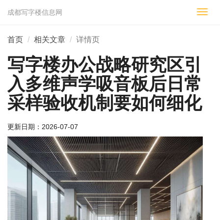
成都写字楼信息网
切
换
导
首页
相关文章
详情页
航
写字楼办公战略研究区引
入多维声学吸音板后日常
采样验收机制要如何细化
更新日期：
2026-07-07