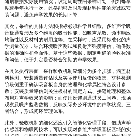
随后根据实际使用情况，设定周期性的采样计划，例如每季
度或半年执行一次。此举能够及时发现材料性能的衰减或安
装问题，避免声学效果的长期下降。
其次，采样的具体方法和指标必须科学且细致。多维声学吸
音板通常涉及多个维度的吸音性能，如吸声系数、频率响应
均衡性以及材料的耐用度等。在采样时，应采用标准化的声
学测量仪器，结合环境噪声测试和反射声强度评估，确保数
据的准确性和全面性。基于这些数据，制定明确的验收标准
和阈值，便于判定是否符合预期的声学效果。
在具体执行层面，采样验收机制应细分为多个步骤，涵盖材
料检测、安装质量评估以及实际使用反馈的收集。材料检测
阶段侧重于确认吸音板自身的物理和化学属性符合设计参
数；安装质量评估则关注板材的固定方式、接缝处理和整体
布局对声学效果的影响；而使用反馈则通过员工问卷、现场
观察及噪声监测数据，反映实际办公环境中的声学状况。三
者结合，形成闭环管理体系。
此外，验收机制的细化还应引入智能化管理手段。借助声学
传感器和物联网技术，可以实现对多维声学吸音板区域的实