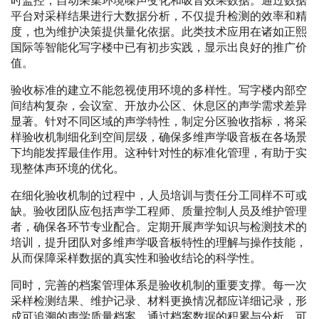
时监控，自动采集环境噪声变化和吸音效果数据。通过数据
平台对采样结果进行大数据分析，不仅提升检测的效率和精
度，也为维护决策提供量化依据。此类技术应用在诸如正熙
国际等智能化写字楼中已有初步实践，显示出良好的推广价
值。
验收标准的建立不能忽视使用环境的多样性。写字楼内部空
间结构复杂，会议室、开放办公区、休息区的声学需求差异
显著。针对不同区域的声学特性，制定分区验收指标，将采
样验收机制细化到空间层级，确保多维声学吸音板在各场景
下均能发挥最佳作用。这种针对性的标准化管理，有助于实
现整体声环境的优化。
在细化验收机制的过程中，人员培训与责任分工同样不可或
缺。验收团队应包括声学工程师、质量控制人员及维护管理
者，确保各环节专业配合。定期开展声学知识与检测技术的
培训，提升团队对多维声学吸音板特性的理解与操作技能，
从而保障采样数据的真实性和验收结论的科学性。
同时，完善的档案管理体系是验收机制的重要支撑。每一次
采样检测结果、维护记录、材料更换情况都应详细记录，形
成可追溯的声学质量档案。通过档案数据的积累与分析，可